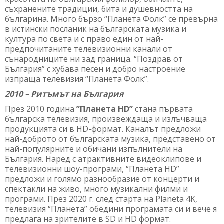
съхранените традиции, бита и душевността на
българина. Много бързо “Планета Фолк” се превърна
в истински посланик на българската музика и
култура по света и с право един от най-
предпочитаните телевизионни канали от
сънародниците ни зад граница. “Поздрав от
България” с хубава песен и добро настроение
изпраща телевизия “Планета Фолк”.
2010 – Ритъмът на България
През 2010 година
”Планета HD”
стана първата
българска телевизия, произвеждаща и излъчваща
продукцията си в HD-формат. Каналът предложи
най-доброто от българската музика, представено от
най-популярните и обичани изпълнители на
България. Наред с атрактивните видеоклипове и
телевизионни шоу-програми, “Планета HD”
предложи и голямо разнообразие от концерти и
спектакли на живо, много музикални филми и
програми. През 2020 г. след старта на Planeta 4K,
телевизия “Планета” обедини програмата си и вече я
предлага на зрителите в SD и HD формат.