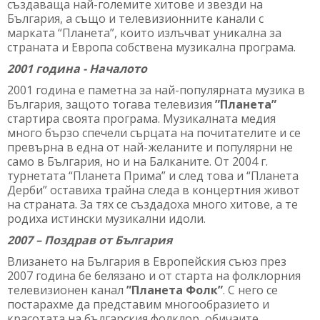
създаваща най-големите хитове и звезди на
България, а също и телевизионните канали с
марката “Планета”, които излъчват уникална за
страната и Европа собствена музикална програма.
2001 година - Началото
2001 година е паметна за най-популярната музика в
България, защото тогава телевизия
”Планета”
стартира своята програма. Музикалната медия
много бързо спечели сърцата на почитателите и се
превърна в една от най-желаните и популярни не
само в България, но и на Балканите. От 2004 г.
турнетата “Планета Прима” и след това и “Планета
Дерби” оставиха трайна следа в концертния живот
на страната. За тях се създадоха много хитове, а те
родиха истински музикални идоли.
2007 – Поздрав от България
Влизането на България в Европейския съюз през
2007 година бе белязано и от старта на фолклорния
телевизионен канал
”Планета Фолк”
. С него се
постарахме да представим многообразието и
красотата на българския фолклор, обичаите,