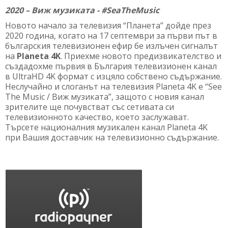
2020 – Виж музиката - #SeaTheMusic
Новото начало за телевизия “Планета” дойде през
2020 година, когато на 17 септември за първи път в
българския телевизионен ефир бе излъчен сигналът
на
Planeta 4K
. Приехме новото предизвикателство и
създадохме първия в България телевизионен канал
в UltraHD 4K формат с изцяло собствено съдържание.
Неслучайно и слоганът на телевизия Planeta 4K е “See
The Music / Виж музиката”, защото с новия канал
зрителите ще почувстват със сетивата си
телевизионното качество, което заслужават.
Търсете националния музикален канал Planeta 4K
при Вашия доставчик на телевизионно съдържание.