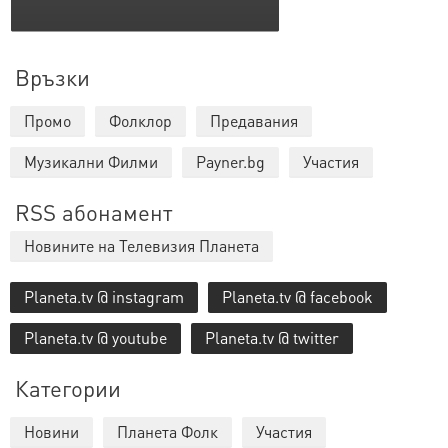
Връзки
Промо
Фолклор
Предавания
Музикални Филми
Payner.bg
Участия
RSS абонамент
Новините на Телевизия Планета
Planeta.tv @ instagram
Planeta.tv @ facebook
Planeta.tv @ youtube
Planeta.tv @ twitter
Категории
Новини
Планета Фолк
Участия