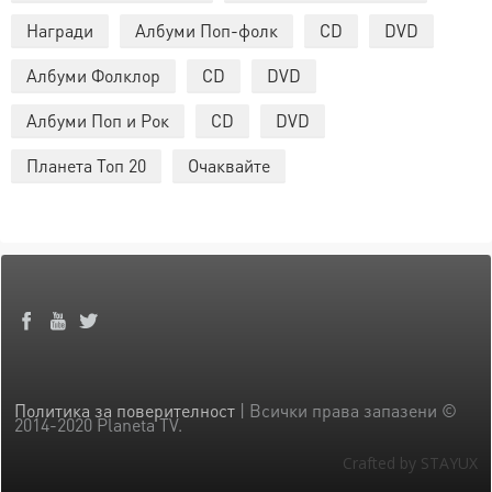
Награди
Албуми Поп-фолк
CD
DVD
Албуми Фолклор
CD
DVD
Албуми Поп и Рок
CD
DVD
Планета Топ 20
Очаквайте
Политика за поверителност
| Всички права запазени ©
2014-2020 Planeta TV.
Crafted by STAYUX